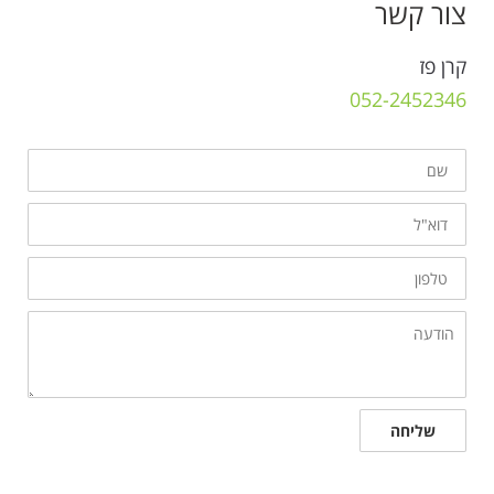
צור קשר
קרן פז
052-2452346
שם
דוא"ל
טלפון
הודעה
שליחה